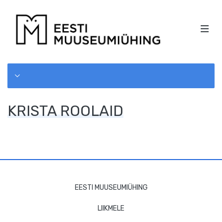
EESTI
MOBI
MUUSEU
Men
PEA
KÜLGPAANI
NAVIGATSIOON
KRISTA ROOLAID
JALUSE
EESTI MUUSEUMIÜHING
NAVIGATSIOON
LIIKMELE