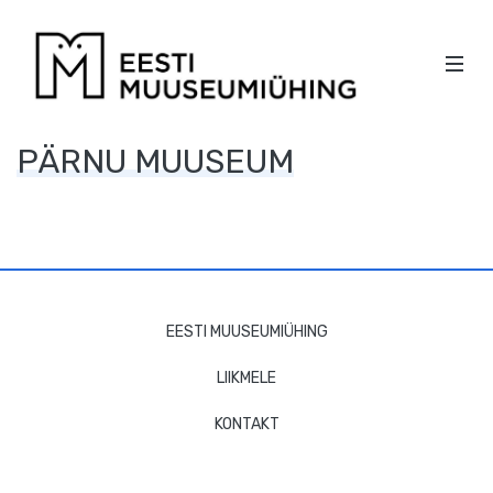
EESTI
MOBI
MUUSEU
Men
PEA
KÜLGPAANI
PÄRNU MUUSEUM
NAVIGATSIOON
JALUSE
EESTI MUUSEUMIÜHING
NAVIGATSIOON
LIIKMELE
KONTAKT