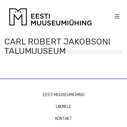
EESTI
MOBI
MUUSEU
Men
PEA
KÜLGPAANI
CARL ROBERT JAKOBSONI
NAVIGATSIOON
TALUMUUSEUM
JALUSE
EESTI MUUSEUMIÜHING
NAVIGATSIOON
LIIKMELE
KONTAKT